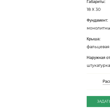
Габариты:
18 X 30
Фундамент:
монолитн
Крыша:
фальцевая
Наружная от
штукатурк
Рас
ЗАДАТ