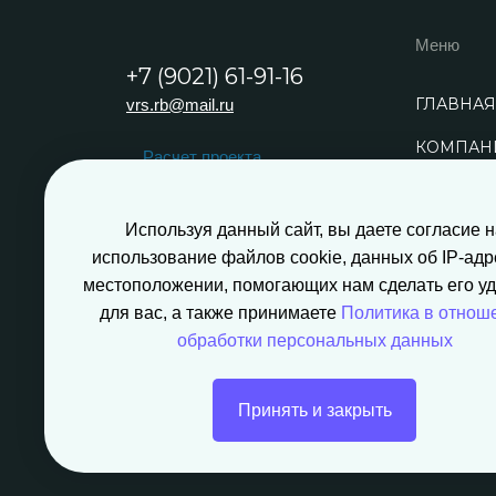
Меню
+7 (9021) 61-91-16
ГЛАВНАЯ
vrs.rb@mail.ru
КОМПАН
Расчет проекта
ПРОЕКТ
Обратный звонок
Используя данный сайт, вы даете согласие н
НАШИ Р
использование файлов cookie, данных об IP-адр
ПРЕЗЕН
местоположении, помогающих нам сделать его у
для вас, а также принимаете
Политика в отнош
обработки персональных данных
Принять и закрыть
Создание сайта - Pixel-Digital