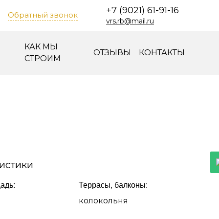
+7 (9021) 61-91-16
Обратный звонок
vrs.rb@mail.ru
КАК МЫ
ОТЗЫВЫ
КОНТАКТЫ
СТРОИМ
истики
адь:
Террасы, балконы:
колокольня