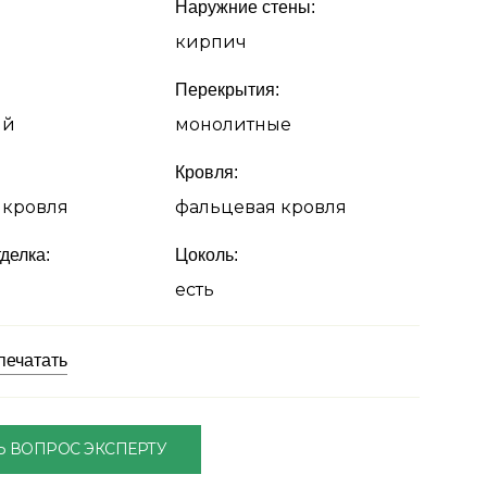
Наружние стены:
кирпич
Перекрытия:
ый
монолитные
Кровля:
 кровля
фальцевая кровля
делка:
Цоколь:
а
есть
печатать
Ь ВОПРОС ЭКСПЕРТУ