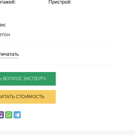
этажей:
Пристрой:
ен:
етон
печатать
Ь ВОПРОС ЭКСПЕРТУ
ЧИТАТЬ СТОИМОСТЬ