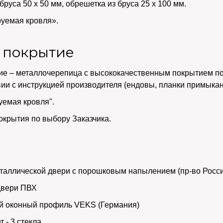
бруса 50 х 50 мм, обрешетка из бруса 25 х 100 мм.
уемая кровля».
 покрытие
ие – металлочерепица с высококачественным покрытием по
вии с инструкцией производителя (ендовы, планки примыкан
уемая кровля".
окрытия по выбору Заказчика.
и
таллической двери с порошковым напылением (пр-во Росс
двери ПВХ
й оконный профиль VEKS (Германия)
 - 3 стекла