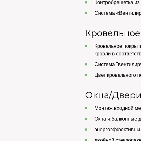
Контробрешетка из 
Система «Вентилир
Кровельное
Кровельное покрыт
кровли в соответст
Система "вентилир
Цвет кровельного п
Окна/Двер
Монтаж входной ме
Окна и балконные 
энергоэффективны
двойной стеклопакет