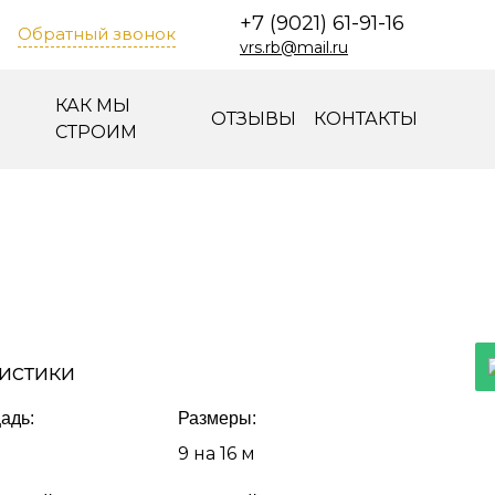
+7 (9021) 61-91-16
Обратный звонок
vrs.rb@mail.ru
КАК МЫ
ОТЗЫВЫ
КОНТАКТЫ
СТРОИМ
истики
адь:
Размеры:
9 на 16 м