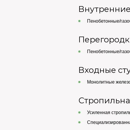
Внутренние
Пенобетонные/газо
Перегород
Пенобетонные/газо
Входные ст
Монолитные железо
Стропильна
Усиленная стропиль
Специализированна