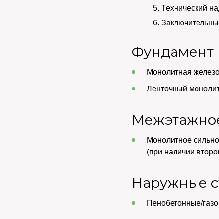
Технический на
Заключительные
Фундамент 
Монолитная железоб
Ленточный монолитн
Межэтажно
Монолитное сильн
(при наличии второ
Наружные с
Пенобетонные/газо