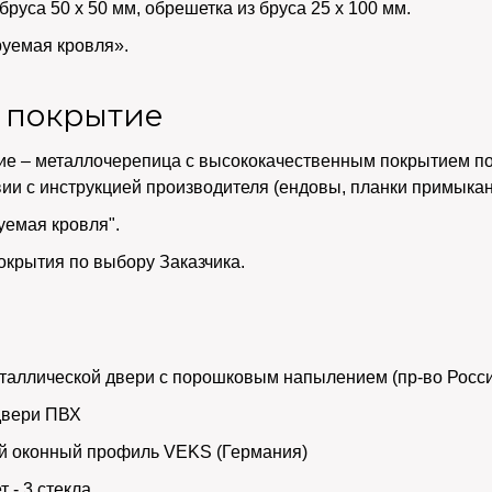
бруса 50 х 50 мм, обрешетка из бруса 25 х 100 мм.
уемая кровля».
 покрытие
ие – металлочерепица с высококачественным покрытием по
вии с инструкцией производителя (ендовы, планки примыкан
уемая кровля".
окрытия по выбору Заказчика.
и
таллической двери с порошковым напылением (пр-во Росс
двери ПВХ
й оконный профиль VEKS (Германия)
 - 3 стекла