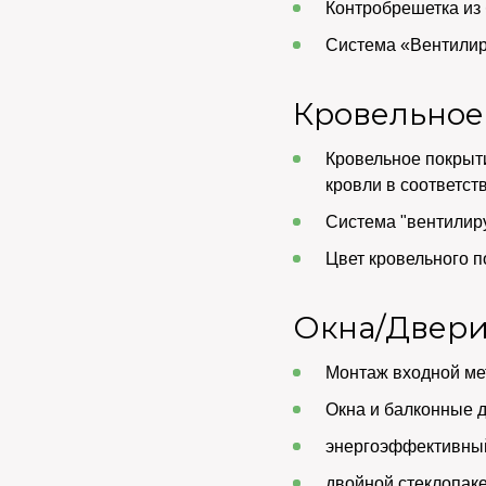
Контробрешетка из 
Система «Вентилир
Кровельное
Кровельное покрыт
кровли в соответст
Система "вентилир
Цвет кровельного п
Окна/Двер
Монтаж входной ме
Окна и балконные 
энергоэффективны
двойной стеклопакет