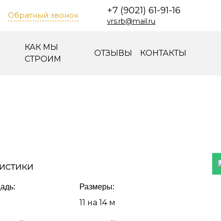
+7 (9021) 61-91-16
Обратный звонок
vrs.rb@mail.ru
КАК МЫ
ОТЗЫВЫ
КОНТАКТЫ
СТРОИМ
истики
адь:
Размеры:
11 на 14 м