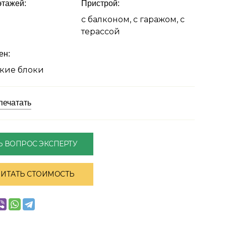
этажей:
Пристрой:
с балконом, с гаражом, с
терассой
ен:
кие блоки
печатать
Ь ВОПРОС ЭКСПЕРТУ
ЧИТАТЬ СТОИМОСТЬ