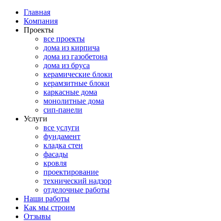
Главная
Компания
Проекты
все проекты
дома из кирпича
дома из газобетона
дома из бруса
керамические блоки
керамзитные блоки
каркасные дома
монолитные дома
сип-панели
Услуги
все услуги
фундамент
кладка стен
фасады
кровля
проектирование
технический надзор
отделочные работы
Наши работы
Как мы строим
Отзывы