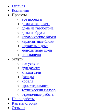
Главная
Компания
Проекты
все проекты
дома из кирпича
дома из газобетона
дома из бруса
керамические блоки
керамзитные блоки
каркасные дома
монолитные дома
сип-панели
Услуги
все услуги
фундамент
кладка стен
фасады
кровля
проектирование
технический надзор
отделочные работы
Наши работы
Как мы строим
Отзывы