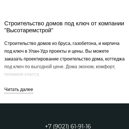
Строительство домов под ключ от компании
"Высотаремстрой"
Строительство домов из бруса, газобетона, и кирпича
под ключ в Улан-Удэ проекты и цены. Вы можете
заказать проектирование строительство дома, коттеджа
под ключ по выгодной цене. Дома эконом, комфорт,
премиум класса.
Компания Высотаремстрой строит
загородные дома в
Читать далее
Улан-Удэ и республике Бурятия
. Мы используем
качественные и современные материалы и новейшие
технологии. Все работы производят
квалифицированные работники. В каталоге есть
+7 (9021) 61-91-16
бюджетные сезонные и зимние дома, есть и коттеджи